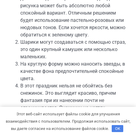
рисунка может быть абсолютно любой
спокойный вариант. Отличным решением
будет использование пастельно-розовых или
нюдовых тонов. Если хочется яркости, можно
обратиться к зеленому цвету.
Шарики могут создаваться с помощью страз,
это один крупный камушек или несколько
маленьких.
На круглую форму можно наносить звезды, в
качестве фона предпочтительней спокойные
цвета.
В этот праздник нельзя не обойтись без
снежинок. Это выглядит красиво, причем
фантазия при их нанесении почти не
ограничивается. Снежинки на ногтях
Этот веб-сайт использует файлы cookie для улучшения
прекрасно комбинируются с промежуточными
взаимодействия с пользователем. Продолжая использовать сайт,
белыми точками.
вы даете согласие на использование файлов cookie.
OK