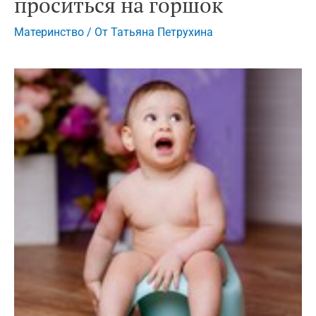
проситься на горшок
Материнство
/ От
Татьяна Петрухина