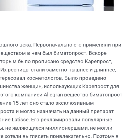
рошлого века. Первоначально его применяли при
еществом в нем был биматопрост. Вскоре
которым было прописано средство Карепрост,
Их ресницы стали заметно пышнее и длиннее,
нтересовал косметологов. Было проведено
льшинства женщин, использующих Карепрост для
е этого компанией Allegran вещество биматопрост
ечение 15 лет оно стало эксклюзивным
роста и могло назначать на данный препарат
ание Latisse. Его рекламировали популярные
ы, не являющиеся миллионершами, не могли
же хотели выглядеть привлекательно. Поэтому в