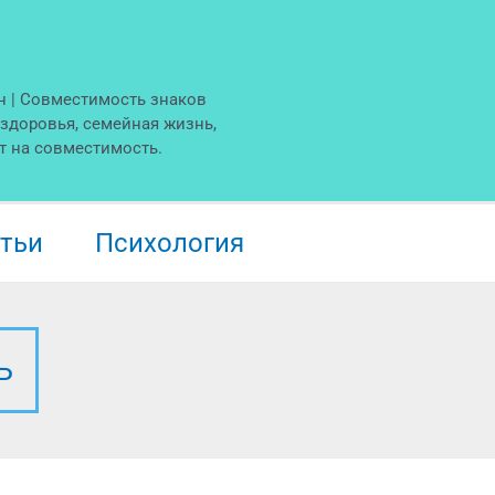
н | Совместимость знаков
 здоровья, семейная жизнь,
т на совместимость.
тьи
Психология
Ь