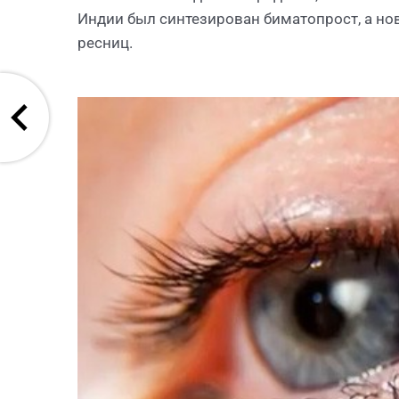
Индии был синтезирован биматопрост, а но
ресниц.