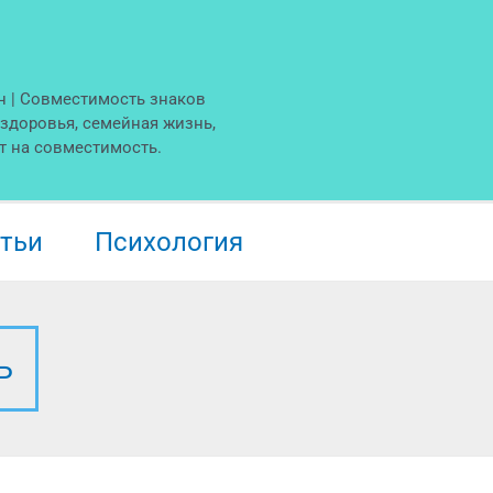
н | Совместимость знаков
 здоровья, семейная жизнь,
т на совместимость.
тьи
Психология
Ь