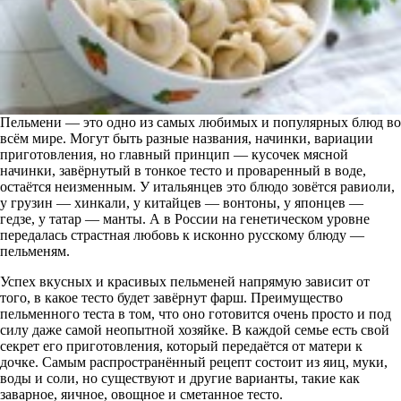
Пельмени — это одно из самых любимых и популярных блюд во
всём мире. Могут быть разные названия, начинки, вариации
приготовления, но главный принцип — кусочек мясной
начинки, завёрнутый в тонкое тесто и проваренный в воде,
остаётся неизменным. У итальянцев это блюдо зовётся равиоли,
у грузин — хинкали, у китайцев — вонтоны, у японцев —
гедзе, у татар — манты. А в России на генетическом уровне
передалась страстная любовь к исконно русскому блюду —
пельменям.
Успех вкусных и красивых пельменей напрямую зависит от
того, в какое тесто будет завёрнут фарш. Преимущество
пельменного теста в том, что оно готовится очень просто и под
силу даже самой неопытной хозяйке. В каждой семье есть свой
секрет его приготовления, который передаётся от матери к
дочке. Самым распространённый рецепт состоит из яиц, муки,
воды и соли, но существуют и другие варианты, такие как
заварное, яичное, овощное и сметанное тесто.